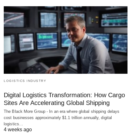
LOGISTICS INDUSTRY
Digital Logistics Transformation: How Cargo
Sites Are Accelerating Global Shipping
The Black More Group - In an era where global shipping delays
cost businesses approximately $1.1 trillion annually, digital
logistics…
4 weeks ago