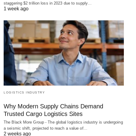
staggering $2 trillion loss in 2023 due to supply…
1 week ago
LOGISTICS INDUSTRY
Why Modern Supply Chains Demand
Trusted Cargo Logistics Sites
The Black More Group - The global logistics industry is undergoing
a seismic shift, projected to reach a value of…
2 weeks ago