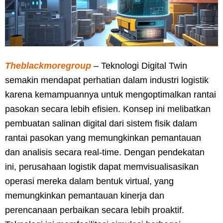
Theblackmoregroup
– Teknologi Digital Twin
semakin mendapat perhatian dalam industri logistik
karena kemampuannya untuk mengoptimalkan rantai
pasokan secara lebih efisien. Konsep ini melibatkan
pembuatan salinan digital dari sistem fisik dalam
rantai pasokan yang memungkinkan pemantauan
dan analisis secara real-time. Dengan pendekatan
ini, perusahaan logistik dapat memvisualisasikan
operasi mereka dalam bentuk virtual, yang
memungkinkan pemantauan kinerja dan
perencanaan perbaikan secara lebih proaktif.