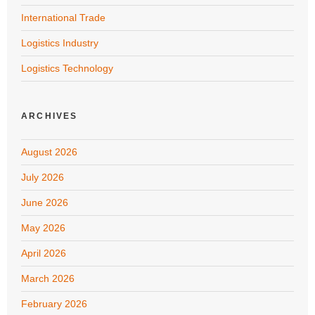
International Trade
Logistics Industry
Logistics Technology
ARCHIVES
August 2026
July 2026
June 2026
May 2026
April 2026
March 2026
February 2026