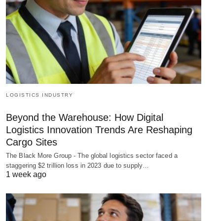
LOGISTICS INDUSTRY
Beyond the Warehouse: How Digital
Logistics Innovation Trends Are Reshaping
Cargo Sites
The Black More Group - The global logistics sector faced a
staggering $2 trillion loss in 2023 due to supply…
1 week ago