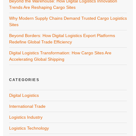
Beyond the Warehouse: How Digital Logistics Innovation
Trends Are Reshaping Cargo Sites
Why Modern Supply Chains Demand Trusted Cargo Logistics
Sites
Beyond Borders: How Digital Logistics Export Platforms
Redefine Global Trade Efficiency
Digital Logistics Transformation: How Cargo Sites Are
Accelerating Global Shipping
CATEGORIES
Digital Logistics
International Trade
Logistics Industry
Logistics Technology