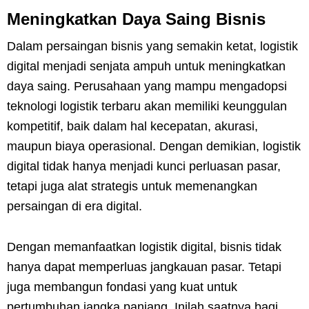
Meningkatkan Daya Saing Bisnis
Dalam persaingan bisnis yang semakin ketat, logistik
digital menjadi senjata ampuh untuk meningkatkan
daya saing. Perusahaan yang mampu mengadopsi
teknologi logistik terbaru akan memiliki keunggulan
kompetitif, baik dalam hal kecepatan, akurasi,
maupun biaya operasional. Dengan demikian, logistik
digital tidak hanya menjadi kunci perluasan pasar,
tetapi juga alat strategis untuk memenangkan
persaingan di era digital.
Dengan memanfaatkan logistik digital, bisnis tidak
hanya dapat memperluas jangkauan pasar. Tetapi
juga membangun fondasi yang kuat untuk
pertumbuhan jangka panjang. Inilah saatnya bagi