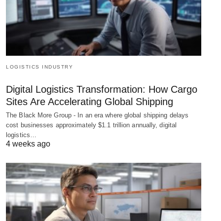
LOGISTICS INDUSTRY
Digital Logistics Transformation: How Cargo
Sites Are Accelerating Global Shipping
The Black More Group - In an era where global shipping delays
cost businesses approximately $1.1 trillion annually, digital
logistics…
4 weeks ago