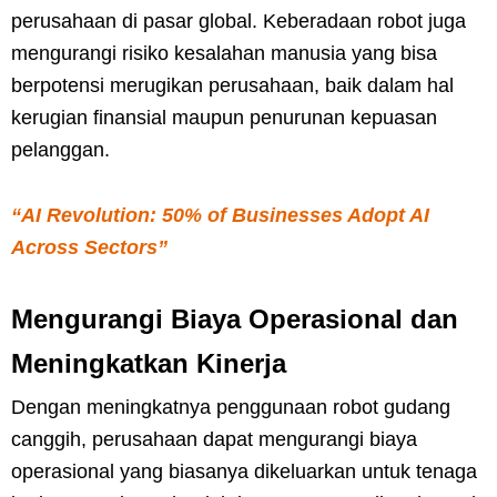
perusahaan di pasar global. Keberadaan robot juga
mengurangi risiko kesalahan manusia yang bisa
berpotensi merugikan perusahaan, baik dalam hal
kerugian finansial maupun penurunan kepuasan
pelanggan.
“AI Revolution: 50% of Businesses Adopt AI
Across Sectors”
Mengurangi Biaya Operasional dan
Meningkatkan Kinerja
Dengan meningkatnya penggunaan robot gudang
canggih, perusahaan dapat mengurangi biaya
operasional yang biasanya dikeluarkan untuk tenaga