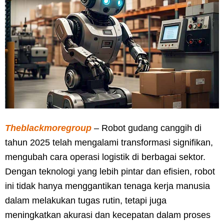
Theblackmoregroup
– Robot gudang canggih di
tahun 2025 telah mengalami transformasi signifikan,
mengubah cara operasi logistik di berbagai sektor.
Dengan teknologi yang lebih pintar dan efisien, robot
ini tidak hanya menggantikan tenaga kerja manusia
dalam melakukan tugas rutin, tetapi juga
meningkatkan akurasi dan kecepatan dalam proses