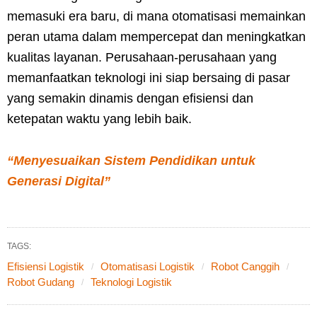
memasuki era baru, di mana otomatisasi memainkan
peran utama dalam mempercepat dan meningkatkan
kualitas layanan. Perusahaan-perusahaan yang
memanfaatkan teknologi ini siap bersaing di pasar
yang semakin dinamis dengan efisiensi dan
ketepatan waktu yang lebih baik.
“Menyesuaikan Sistem Pendidikan untuk
Generasi Digital”
TAGS:
Efisiensi Logistik
Otomatisasi Logistik
Robot Canggih
Robot Gudang
Teknologi Logistik