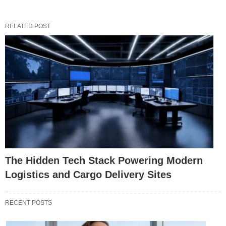
RELATED POST
The Hidden Tech Stack Powering Modern
Logistics and Cargo Delivery Sites
RECENT POSTS