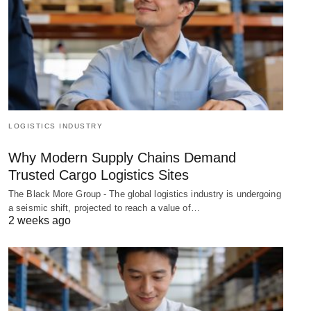
LOGISTICS INDUSTRY
Why Modern Supply Chains Demand
Trusted Cargo Logistics Sites
The Black More Group - The global logistics industry is undergoing
a seismic shift, projected to reach a value of…
2 weeks ago