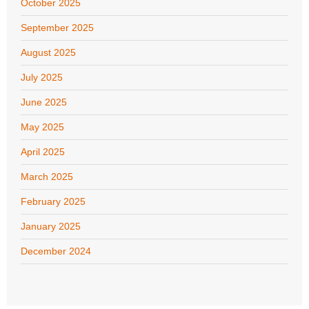
October 2025
September 2025
August 2025
July 2025
June 2025
May 2025
April 2025
March 2025
February 2025
January 2025
December 2024