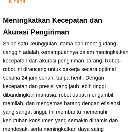
Kinerja
Meningkatkan Kecepatan dan
Akurasi Pengiriman
Salah satu keunggulan utama dari robot gudang
canggih adalah kemampuannya dalam meningkatkan
kecepatan dan akurasi pengiriman barang. Robot-
robot ini dirancang untuk bekerja secara optimal
selama 24 jam sehari, tanpa henti. Dengan
kecepatan dan presisi yang jauh lebih tinggi
dibandingkan manusia, robot dapat mengambil,
memilah, dan mengemas barang dengan efisiensi
yang sangat tinggi. Ini membantu memenuhi
kebutuhan konsumen yang semakin dinamis dan
mendesak, serta meningkatkan daya saing