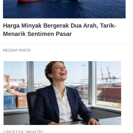
Harga Minyak Bergerak Dua Arah, Tarik-
Menarik Sentimen Pasar
RECENT POSTS
LOGISTICS INDUSTRY