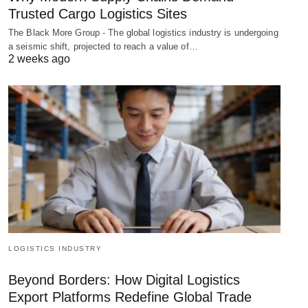
Trusted Cargo Logistics Sites
The Black More Group - The global logistics industry is undergoing
a seismic shift, projected to reach a value of…
2 weeks ago
LOGISTICS INDUSTRY
Beyond Borders: How Digital Logistics
Export Platforms Redefine Global Trade