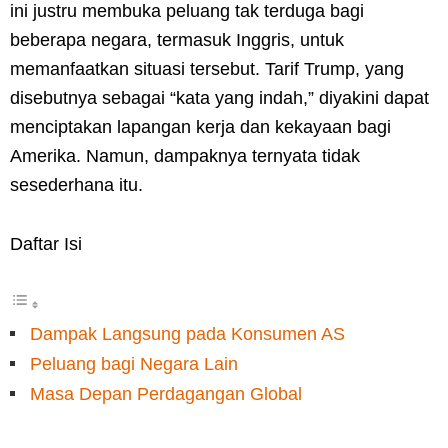
ini justru membuka peluang tak terduga bagi
beberapa negara, termasuk Inggris, untuk
memanfaatkan situasi tersebut. Tarif Trump, yang
disebutnya sebagai “kata yang indah,” diyakini dapat
menciptakan lapangan kerja dan kekayaan bagi
Amerika. Namun, dampaknya ternyata tidak
sesederhana itu.
Daftar Isi
Dampak Langsung pada Konsumen AS
Peluang bagi Negara Lain
Masa Depan Perdagangan Global