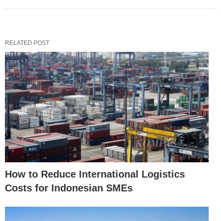
RELATED POST
How to Reduce International Logistics
Costs for Indonesian SMEs