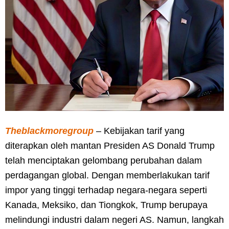
Theblackmoregroup
– Kebijakan tarif yang
diterapkan oleh mantan Presiden AS Donald Trump
telah menciptakan gelombang perubahan dalam
perdagangan global. Dengan memberlakukan tarif
impor yang tinggi terhadap negara-negara seperti
Kanada, Meksiko, dan Tiongkok, Trump berupaya
melindungi industri dalam negeri AS. Namun, langkah