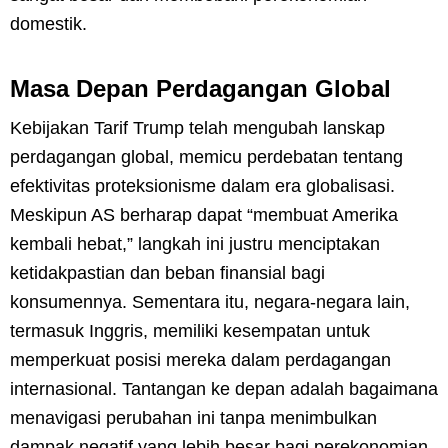
domestik.
Masa Depan Perdagangan Global
Kebijakan Tarif Trump telah mengubah lanskap
perdagangan global, memicu perdebatan tentang
efektivitas proteksionisme dalam era globalisasi.
Meskipun AS berharap dapat “membuat Amerika
kembali hebat,” langkah ini justru menciptakan
ketidakpastian dan beban finansial bagi
konsumennya. Sementara itu, negara-negara lain,
termasuk Inggris, memiliki kesempatan untuk
memperkuat posisi mereka dalam perdagangan
internasional. Tantangan ke depan adalah bagaimana
menavigasi perubahan ini tanpa menimbulkan
dampak negatif yang lebih besar bagi perekonomian