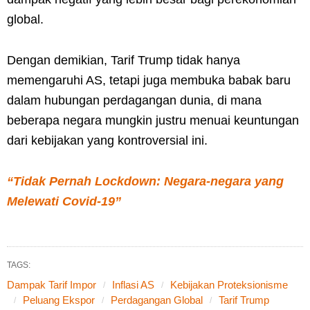
global.
Dengan demikian, Tarif Trump tidak hanya
memengaruhi AS, tetapi juga membuka babak baru
dalam hubungan perdagangan dunia, di mana
beberapa negara mungkin justru menuai keuntungan
dari kebijakan yang kontroversial ini.
“Tidak Pernah Lockdown: Negara-negara yang
Melewati Covid-19”
TAGS:
Dampak Tarif Impor
Inflasi AS
Kebijakan Proteksionisme
Peluang Ekspor
Perdagangan Global
Tarif Trump