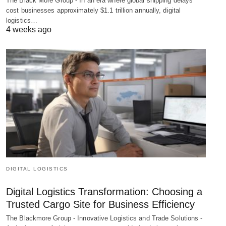
The Black More Group - In an era where global shipping delays
cost businesses approximately $1.1 trillion annually, digital
logistics…
4 weeks ago
DIGITAL LOGISTICS
Digital Logistics Transformation: Choosing a
Trusted Cargo Site for Business Efficiency
The Blackmore Group - Innovative Logistics and Trade Solutions -