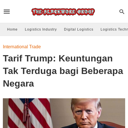
Home
Logistics Industry
Digital Logistics
Logistics Tech
International Trade
Tarif Trump: Keuntungan
Tak Terduga bagi Beberapa
Negara