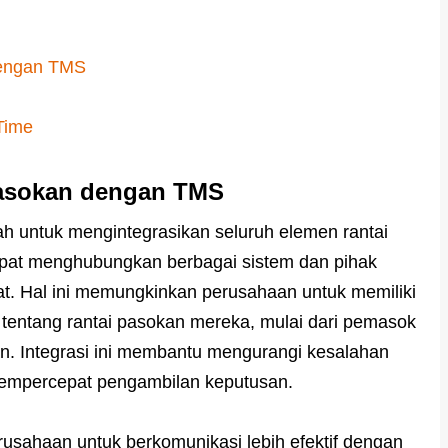
dengan TMS
Time
Pasokan dengan TMS
ah untuk mengintegrasikan seluruh elemen rantai
at menghubungkan berbagai sistem dan pihak
sat. Hal ini memungkinkan perusahaan untuk memiliki
 tentang rantai pasokan mereka, mulai dari pemasok
an. Integrasi ini membantu mengurangi kesalahan
mempercepat pengambilan keputusan.
usahaan untuk berkomunikasi lebih efektif dengan