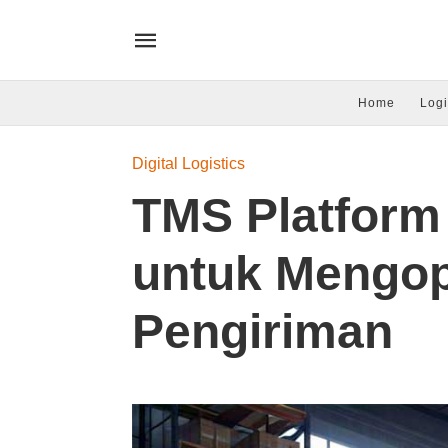
Home
Logi
Digital Logistics
TMS Platform
untuk Mengop
Pengiriman