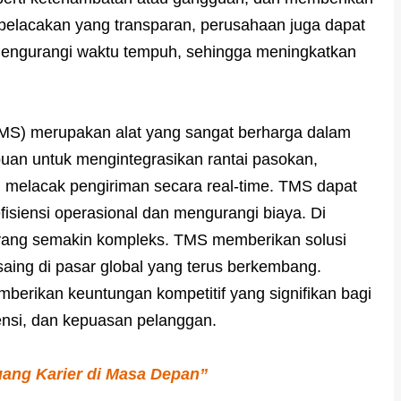
pelacakan yang transparan, perusahaan juga dapat
mengurangi waktu tempuh, sehingga meningkatkan
MS) merupakan alat yang sangat berharga dalam
uan untuk mengintegrasikan rantai pasokan,
an melacak pengiriman secara real-time. TMS dapat
siensi operasional dan mengurangi biaya. Di
k yang semakin kompleks. TMS memberikan solusi
saing di pasar global yang terus berkembang.
erikan keuntungan kompetitif yang signifikan bagi
ensi, dan kepuasan pelanggan.
luang Karier di Masa Depan”