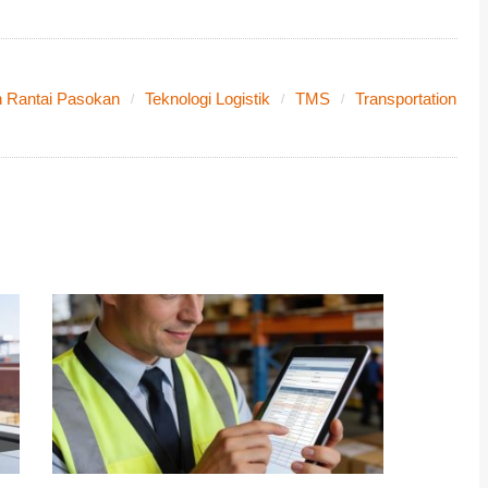
 Rantai Pasokan
Teknologi Logistik
TMS
Transportation