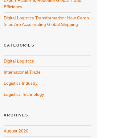
Export Platforms Redefine Global Trade
Efficiency
Digital Logistics Transformation: How Cargo
Sites Are Accelerating Global Shipping
CATEGORIES
Digital Logistics
International Trade
Logistics Industry
Logistics Technology
ARCHIVES
August 2026