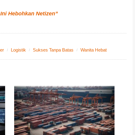
 Ini Hebohkan Netizen”
er
Logistik
Sukses Tanpa Batas
Wanita Hebat