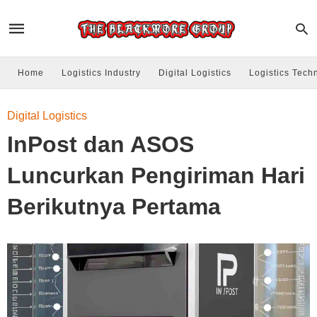
Home
Logistics Industry
Digital Logistics
Logistics Tech
Digital Logistics
InPost dan ASOS
Luncurkan Pengiriman Hari
Berikutnya Pertama