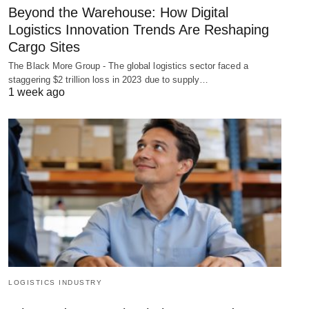
Beyond the Warehouse: How Digital
Logistics Innovation Trends Are Reshaping
Cargo Sites
The Black More Group - The global logistics sector faced a
staggering $2 trillion loss in 2023 due to supply…
1 week ago
LOGISTICS INDUSTRY