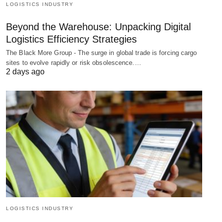
LOGISTICS INDUSTRY
Beyond the Warehouse: Unpacking Digital
Logistics Efficiency Strategies
The Black More Group - The surge in global trade is forcing cargo
sites to evolve rapidly or risk obsolescence.…
2 days ago
LOGISTICS INDUSTRY