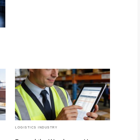
LOGISTICS INDUSTRY