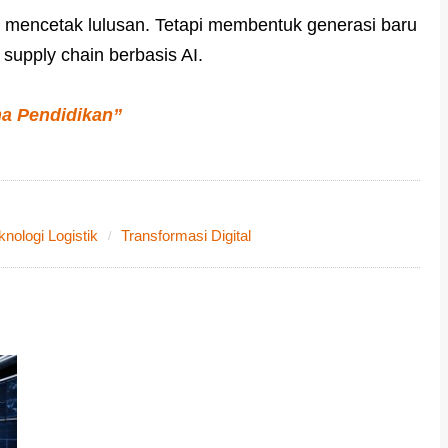
ya mencetak lulusan. Tetapi membentuk generasi baru
 supply chain berbasis AI.
na Pendidikan”
knologi Logistik
Transformasi Digital