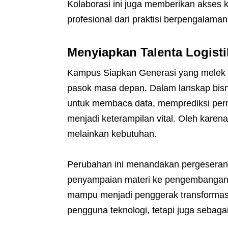
Kolaborasi ini juga memberikan akse
profesional dari praktisi berpengalaman
Menyiapkan Talenta Logist
Kampus Siapkan Generasi yang melek te
pasok masa depan. Dalam lanskap bisni
untuk membaca data, memprediksi permi
menjadi keterampilan vital. Oleh karena 
melainkan kebutuhan.
Perubahan ini menandakan pergeseran 
penyampaian materi ke pengembangan so
mampu menjadi penggerak transformasi di
pengguna teknologi, tetapi juga sebagai