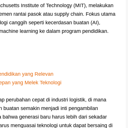
chusetts Institute of Technology (MIT), melakukan
jemen rantai pasok atau supply chain. Fokus utama
ogi canggih seperti kecerdasan buatan (AI),
n machine learning ke dalam program pendidikan.
endidikan yang Relevan
epan yang Melek Teknologi
 perubahan cepat di industri logistik, di mana
an buatan semakin menjadi inti pengambilan
bahwa generasi baru harus lebih dari sekadar
arus menguasai teknologi untuk dapat bersaing di