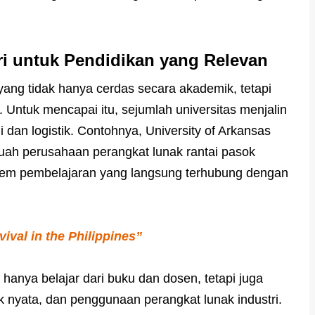
i untuk Pendidikan yang Relevan
yang tidak hanya cerdas secara akademik, tetapi
. Untuk mencapai itu, sejumlah universitas menjalin
dan logistik. Contohnya, University of Arkansas
uah perusahaan perangkat lunak rantai pasok
stem pembelajaran yang langsung terhubung dengan
ival in the Philippines”
 hanya belajar dari buku dan dosen, tetapi juga
ek nyata, dan penggunaan perangkat lunak industri.