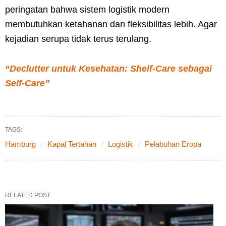
peringatan bahwa sistem logistik modern
membutuhkan ketahanan dan fleksibilitas lebih. Agar
kejadian serupa tidak terus terulang.
“Declutter untuk Kesehatan: Shelf-Care sebagai
Self-Care”
TAGS:
Hamburg
Kapal Tertahan
Logistik
Pelabuhan Eropa
RELATED POST