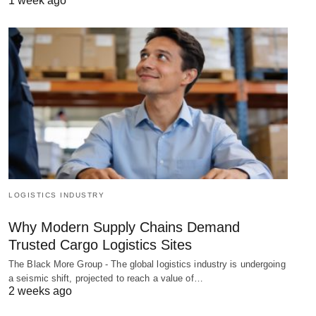
1 week ago
LOGISTICS INDUSTRY
Why Modern Supply Chains Demand
Trusted Cargo Logistics Sites
The Black More Group - The global logistics industry is undergoing
a seismic shift, projected to reach a value of…
2 weeks ago