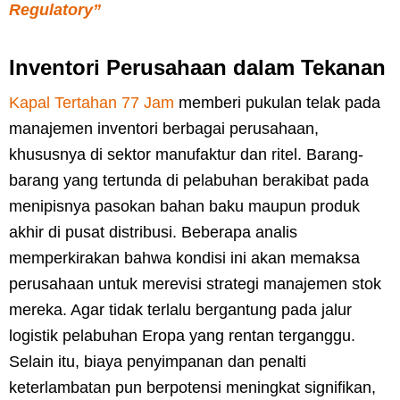
Regulatory”
Inventori Perusahaan dalam Tekanan
Kapal Tertahan 77 Jam
memberi pukulan telak pada
manajemen inventori berbagai perusahaan,
khususnya di sektor manufaktur dan ritel. Barang-
barang yang tertunda di pelabuhan berakibat pada
menipisnya pasokan bahan baku maupun produk
akhir di pusat distribusi. Beberapa analis
memperkirakan bahwa kondisi ini akan memaksa
perusahaan untuk merevisi strategi manajemen stok
mereka. Agar tidak terlalu bergantung pada jalur
logistik pelabuhan Eropa yang rentan terganggu.
Selain itu, biaya penyimpanan dan penalti
keterlambatan pun berpotensi meningkat signifikan,