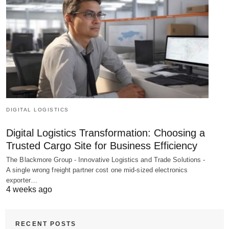
DIGITAL LOGISTICS
Digital Logistics Transformation: Choosing a
Trusted Cargo Site for Business Efficiency
The Blackmore Group - Innovative Logistics and Trade Solutions -
A single wrong freight partner cost one mid-sized electronics
exporter…
4 weeks ago
RECENT POSTS