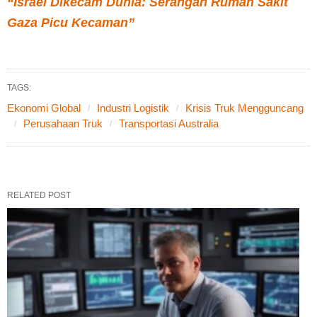
“Israel Dikecam Dunia: Serangan Rumah Sakit
Gaza Picu Kecaman”
TAGS:
Ekonomi Global
Industri Logistik
Krisis Truk Mengguncang
Perusahaan Truk
Transportasi Australia
RELATED POST