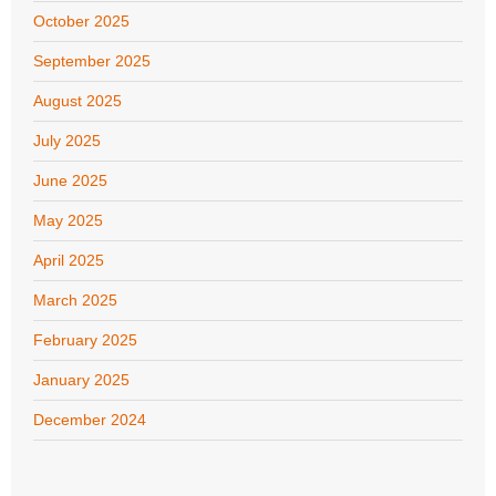
October 2025
September 2025
August 2025
July 2025
June 2025
May 2025
April 2025
March 2025
February 2025
January 2025
December 2024