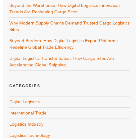
Beyond the Warehouse: How Digital Logistics Innovation
Trends Are Reshaping Cargo Sites
Why Modern Supply Chains Demand Trusted Cargo Logistics
Sites
Beyond Borders: How Digital Logistics Export Platforms
Redefine Global Trade Efficiency
Digital Logistics Transformation: How Cargo Sites Are
Accelerating Global Shipping
CATEGORIES
Digital Logistics
International Trade
Logistics Industry
Logistics Technology