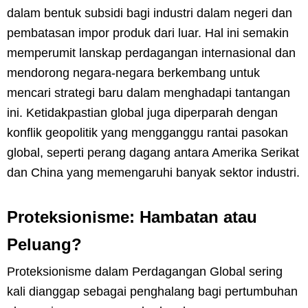
dalam bentuk subsidi bagi industri dalam negeri dan
pembatasan impor produk dari luar. Hal ini semakin
memperumit lanskap perdagangan internasional dan
mendorong negara-negara berkembang untuk
mencari strategi baru dalam menghadapi tantangan
ini. Ketidakpastian global juga diperparah dengan
konflik geopolitik yang mengganggu rantai pasokan
global, seperti perang dagang antara Amerika Serikat
dan China yang memengaruhi banyak sektor industri.
Proteksionisme: Hambatan atau
Peluang?
Proteksionisme dalam Perdagangan Global sering
kali dianggap sebagai penghalang bagi pertumbuhan