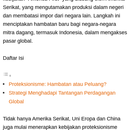
Serikat, yang mengutamakan produksi dalam negeri
dan membatasi impor dari negara lain. Langkah ini
menciptakan hambatan baru bagi negara-negara
mitra dagang, termasuk Indonesia, dalam mengakses
pasar global.
Daftar Isi
Proteksionisme: Hambatan atau Peluang?
Strategi Menghadapi Tantangan Perdagangan
Global
Tidak hanya Amerika Serikat, Uni Eropa dan China
juga mulai menerapkan kebijakan proteksionisme