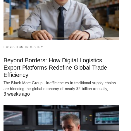
LOGISTICS INDUSTRY
Beyond Borders: How Digital Logistics
Export Platforms Redefine Global Trade
Efficiency
The Black More Group - Inefficiencies in traditional supply chains
are bleeding the global economy of nearly $2 trillion annually,…
3 weeks ago