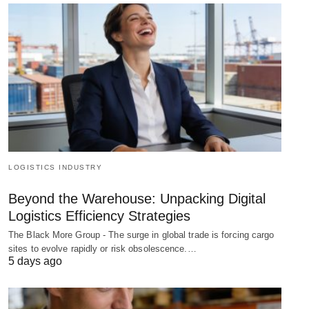
LOGISTICS INDUSTRY
Beyond the Warehouse: Unpacking Digital
Logistics Efficiency Strategies
The Black More Group - The surge in global trade is forcing cargo
sites to evolve rapidly or risk obsolescence.…
5 days ago