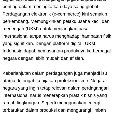
penting dalam meningkatkan daya saing global.
Perdagangan elektronik (e-commerce) kini semakin
berkembang. Memungkinkan pelaku usaha kecil dan
menengah (UKM) untuk menjangkau pasar
internasional tanpa harus menghadapi hambatan fisik
yang signifikan. Dengan platform digital, UKM
Indonesia dapat memasarkan produknya ke berbagai
negara dengan lebih mudah dan efisien.
Keberlanjutan dalam perdagangan juga menjadi isu
utama di tengah kebijakan proteksionisme. Negara-
negara yang ingin tetap relevan dalam perdagangan
internasional harus menerapkan praktik bisnis yang
ramah lingkungan. Seperti menggunakan energi
terbarukan dalam produksi dan mengurangi limbah