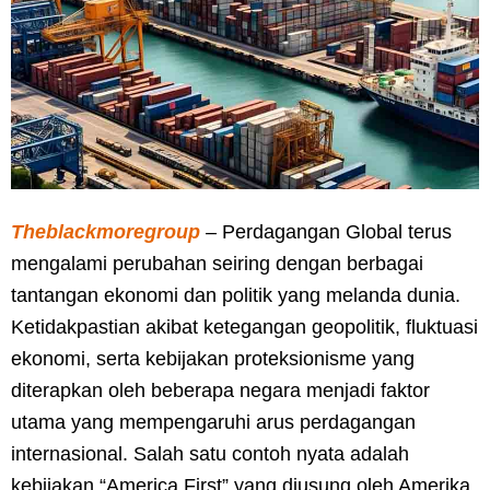
Theblackmoregroup
– Perdagangan Global terus
mengalami perubahan seiring dengan berbagai
tantangan ekonomi dan politik yang melanda dunia.
Ketidakpastian akibat ketegangan geopolitik, fluktuasi
ekonomi, serta kebijakan proteksionisme yang
diterapkan oleh beberapa negara menjadi faktor
utama yang mempengaruhi arus perdagangan
internasional. Salah satu contoh nyata adalah
kebijakan “America First” yang diusung oleh Amerika