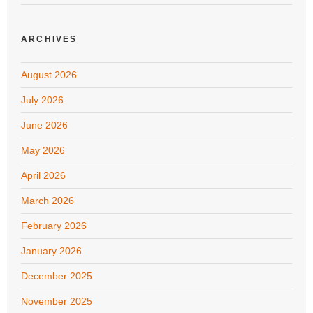
ARCHIVES
August 2026
July 2026
June 2026
May 2026
April 2026
March 2026
February 2026
January 2026
December 2025
November 2025