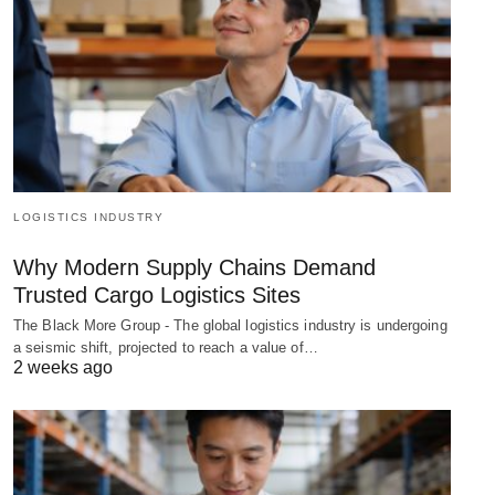
LOGISTICS INDUSTRY
Why Modern Supply Chains Demand
Trusted Cargo Logistics Sites
The Black More Group - The global logistics industry is undergoing
a seismic shift, projected to reach a value of…
2 weeks ago